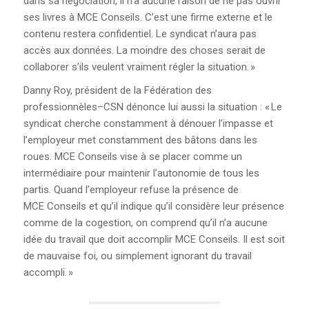
dans sa négociation, il n’a aucune raison de ne pas ouvrir
ses livres à MCE Conseils. C’est une firme externe et le
FOIRE AUX QUESTIONS
contenu restera confidentiel. Le syndicat n’aura pas
(FAQ)
accès aux données. La moindre des choses serait de
collaborer s’ils veulent vraiment régler la situation. »
POURQUOI LA CSN?
Danny Roy, président de la Fédération des
professionnèles–CSN dénonce lui aussi la situation : « Le
CONGRÈS 2025
syndicat cherche constamment à dénouer l’impasse et
l’employeur met constamment des bâtons dans les
roues. MCE Conseils vise à se placer comme un
intermédiaire pour maintenir l’autonomie de tous les
partis. Quand l’employeur refuse la présence de
MCE Conseils et qu’il indique qu’il considère leur présence
comme de la cogestion, on comprend qu’il n’a aucune
idée du travail que doit accomplir MCE Conseils. Il est soit
de mauvaise foi, ou simplement ignorant du travail
accompli. »