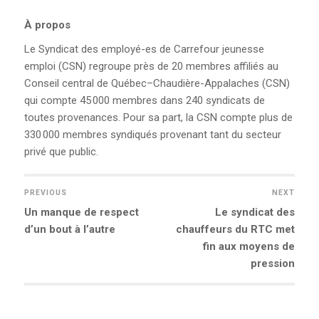
À propos
Le Syndicat des employé-es de Carrefour jeunesse
emploi (CSN) regroupe près de 20 membres affiliés au
Conseil central de Québec–Chaudière-Appalaches (CSN)
qui compte 45 000 membres dans 240 syndicats de
toutes provenances. Pour sa part, la CSN compte plus de
330 000 membres syndiqués provenant tant du secteur
privé que public.
PREVIOUS
NEXT
Previous
Un manque de respect
Next
Le syndicat des
NAVIGATION
post:
d’un bout à l’autre
chauffeurs du RTC met
post:
fin aux moyens de
DE
pression
L’ARTICLE