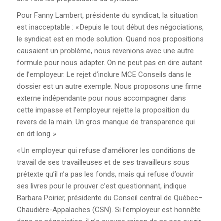
JOURNAL LE RÉFLEXE
Pour Fanny Lambert, présidente du syndicat, la situation
est inacceptable : « Depuis le tout début des négociations,
AFFICHES DU CCQCA
le syndicat est en mode solution. Quand nos propositions
causaient un problème, nous revenions avec une autre
COMITÉ DE RELATIONS
formule pour nous adapter. On ne peut pas en dire autant
INTERCULTURELLES ET
de l’employeur. Le rejet d’inclure MCE Conseils dans le
RACISME SYSTÉMIQUE
dossier est un autre exemple. Nous proposons une firme
externe indépendante pour nous accompagner dans
DOCUMENTS DU
cette impasse et l’employeur rejette la proposition du
CENTENAIRE
revers de la main. Un gros manque de transparence qui
en dit long. »
SE SYNDIQUER
« Un employeur qui refuse d’améliorer les conditions de
travail de ses travailleuses et de ses travailleurs sous
VOUS DÉSIREZ VOUS
prétexte qu’il n’a pas les fonds, mais qui refuse d’ouvrir
SYNDIQUER?
ses livres pour le prouver c’est questionnant, indique
Barbara Poirier, présidente du Conseil central de Québec–
UN SYNDICAT POUR SE
Chaudière-Appalaches (CSN). Si l’employeur est honnête
FAIRE RESPECTER