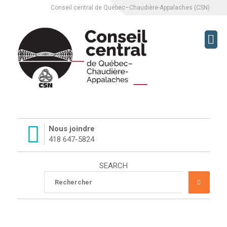
Conseil central de Québec–Chaudière-Appalaches (CSN)
CCQCA
À PROPOS
SERVICES
Nous joindre
418 647-5824
L’ÉQUIPE DU CCQCA
SEARCH
HISTORIQUE DU CCQCA
Rechercher
RECHE
:
MISSION
LUTTES SYNDICALES