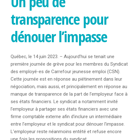
Un peu de
FORMULAIRE
D’INSCRIPTION
transparence pour
INSTANCES
dénouer l’impasse
À PROPOS DES INSTANCES
Québec, le 14 juin 2023. – Aujourd’hui se tenait une
COMITÉ EXÉCUTIF
première journée de grève pour les membres du Syndicat
des employé-es de Carrefour jeunesse emploi (CSN).
CONSEIL SYNDICAL
Cette journée est en réponse au piétinement dans leur
négociation, mais aussi, et principalement en réponse au
ASSEMBLÉE GÉNÉRALE
manque de transparence de la part de l’employeur face à
ses états financiers. Le syndicat a notamment invité
POLITIQUE D’AIDE
l’employeur à partager ses états financiers avec une
firme comptable externe afin d’inclure un intermédiaire
entre l’employeur et le syndicat pour dénouer l’impasse.
PUBLICATIONS
L’employeur reste néanmoins entêté et refuse encore
une fois les propositions du syndicat.