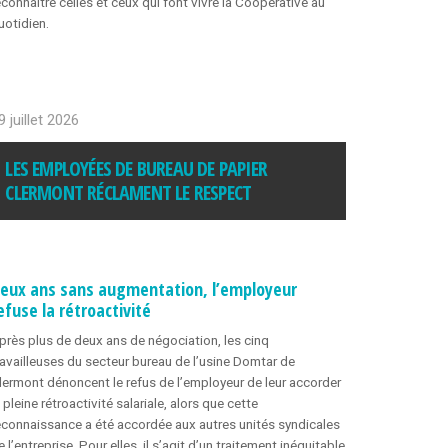
econnaître celles et ceux qui font vivre la Coopérative au
uotidien.
9 juillet 2026
LES EMPLOYÉES DE BUREAU DE PAPIER
CLERMONT RÉCLAMENT LE RESPECT
eux ans sans augmentation, l’employeur
efuse la rétroactivité
près plus de deux ans de négociation, les cinq
ravailleuses du secteur bureau de l’usine Domtar de
lermont dénoncent le refus de l’employeur de leur accorder
a pleine rétroactivité salariale, alors que cette
econnaissance a été accordée aux autres unités syndicales
e l’entreprise. Pour elles, il s’agit d’un traitement inéquitable