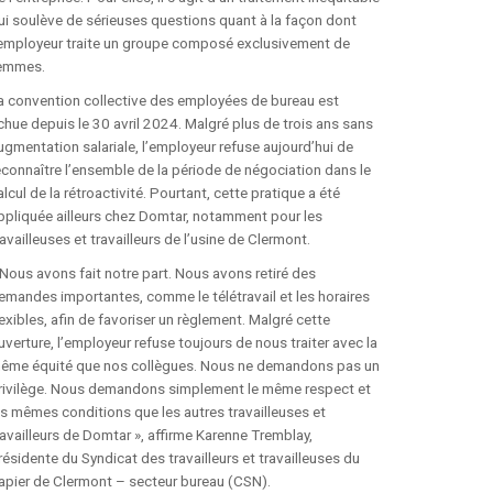
ui soulève de sérieuses questions quant à la façon dont
’employeur traite un groupe composé exclusivement de
emmes.
a convention collective des employées de bureau est
chue depuis le 30 avril 2024. Malgré plus de trois ans sans
ugmentation salariale, l’employeur refuse aujourd’hui de
econnaître l’ensemble de la période de négociation dans le
alcul de la rétroactivité. Pourtant, cette pratique a été
ppliquée ailleurs chez Domtar, notamment pour les
ravailleuses et travailleurs de l’usine de Clermont.
 Nous avons fait notre part. Nous avons retiré des
emandes importantes, comme le télétravail et les horaires
lexibles, afin de favoriser un règlement. Malgré cette
uverture, l’employeur refuse toujours de nous traiter avec la
ême équité que nos collègues. Nous ne demandons pas un
rivilège. Nous demandons simplement le même respect et
es mêmes conditions que les autres travailleuses et
ravailleurs de Domtar », affirme Karenne Tremblay,
résidente du Syndicat des travailleurs et travailleuses du
apier de Clermont – secteur bureau (CSN).