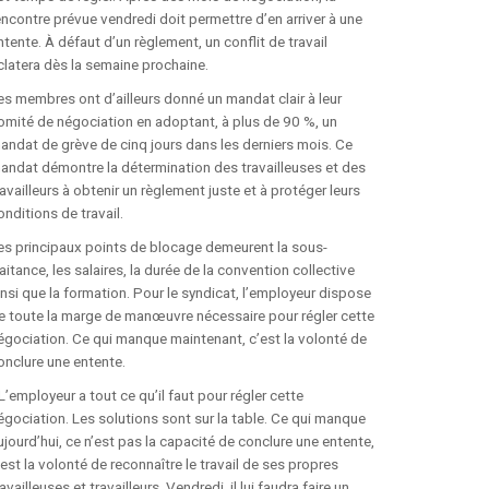
FORMULAIRE
encontre prévue vendredi doit permettre d’en arriver à une
D’INSCRIPTION
ntente. À défaut d’un règlement, un conflit de travail
clatera dès la semaine prochaine.
INSTANCES
es membres ont d’ailleurs donné un mandat clair à leur
omité de négociation en adoptant, à plus de 90 %, un
andat de grève de cinq jours dans les derniers mois. Ce
À PROPOS DES INSTANCES
andat démontre la détermination des travailleuses et des
ravailleurs à obtenir un règlement juste et à protéger leurs
COMITÉ EXÉCUTIF
onditions de travail.
es principaux points de blocage demeurent la sous-
CONSEIL SYNDICAL
raitance, les salaires, la durée de la convention collective
insi que la formation. Pour le syndicat, l’employeur dispose
e toute la marge de manœuvre nécessaire pour régler cette
ASSEMBLÉE GÉNÉRALE
égociation. Ce qui manque maintenant, c’est la volonté de
onclure une entente.
POLITIQUE D’AIDE
 L’employeur a tout ce qu’il faut pour régler cette
égociation. Les solutions sont sur la table. Ce qui manque
PUBLICATIONS
ujourd’hui, ce n’est pas la capacité de conclure une entente,
’est la volonté de reconnaître le travail de ses propres
ravailleuses et travailleurs. Vendredi, il lui faudra faire un