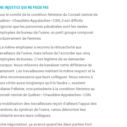
NE INJUSTICE QUI NE PASSE PAS
our le comité de la condition féminine du Conseil central de
uébec–Chaudière-Appalaches–CSN, il est difficile
’ignorer que les personnes pénalisées sont les seules
mployées de bureau de l’usine, un petit groupe composé
xclusivement de femmes.
 Le même employeur a reconnu la rétroactivité aux
ravailleurs de l’usine, mais refuse de l’accorder aux cinq
mployées de bureau. C’est légitime de se demander
ourquoi. Nous refusons de banaliser cette différence de
raitement. Les travailleuses méritent le même respect et la
ême reconnaissance que leurs collègues. Nous serons à
eurs côtés aussi longtemps qu’il le faudra », soutient
élanie Pelletier, vice-présidente à la condition féminine au
onseil central de Québec–Chaudière-Appalaches–CSN.
a mobilisation des travailleuses reçoit d’ailleurs l’appui des
embres du syndicat de l’usine, venus démontrer leur
olidarité envers leurs collègues.
 Une négociation, ça avance quand les deux parties font