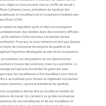
JOURNAL LE RÉFLEXE
hoix, régler ou nous pousser vers un conflit de travail »,
ffirme Catherine Caron, présidente du Syndicat des
AFFICHES DU CCQCA
ravailleuses et travailleurs de la Coopérative funéraire des
eux Rives (CSN).
es salarié-es rappellent qu’ils et elles accompagnent
COMITÉ DE RELATIONS
uotidiennement des familles dans des moments difficiles
INTERCULTURELLES ET
t qu’ils méritent d’être reconnus à la hauteur de leur
RACISME SYSTÉMIQUE
ontribution. Pour eux, la sous-traitance ne doit pas devenir
ne façon de contourner les emplois de qualité et de
DOCUMENTS DU
ragiliser l’expertise développée au sein de la Coopérative.
CENTENAIRE
 Les membres ont été patients. Ils ont démontré leur
uverture à trouver des solutions, mais il y a une limite. Le
SE SYNDIQUER
essage envoyé avec le mandat de grève est sans
quivoque, les travailleuses et les travailleurs sont unis et
rêts à se mobiliser pour obtenir un règlement à la hauteur
VOUS DÉSIREZ VOUS
e leurs attentes », ajoute la présidente du syndicat.
SYNDIQUER?
 Une coopérative devrait être un modèle en matière de
elations de travail. On s’attend à ce qu’elle reconnaisse
UN SYNDICAT POUR SE
’expertise de ses travailleuses et de ses travailleurs et
FAIRE RESPECTER
u’elle fasse le choix de négocier sérieusement. Les