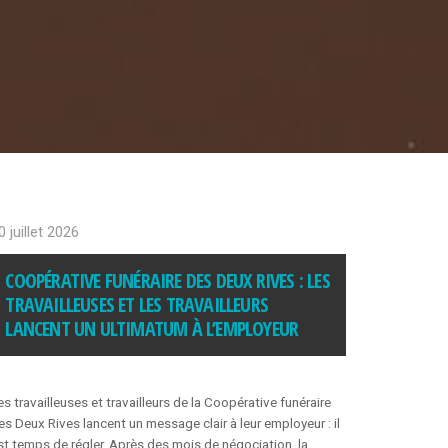
NOUS CONTACTER
FORMATION
À PROPOS DE LA
FORMATION
PROGRAMME DE
0 juillet 2026
FORMATION
COOPÉRATIVE FUNÉRAIRE DES DEUX RIVES : LES
TRAVAILLEUSES ET LES TRAVAILLEURS
POLITIQUE DE
LANCENT UN ULTIMATUM À L’EMPLOYEUR
REMBOURSEMENT
CALENDRIER DE
FORMATION
es travailleuses et travailleurs de la Coopérative funéraire
es Deux Rives lancent un message clair à leur employeur : il
st temps de régler. Après des mois de négociation, la