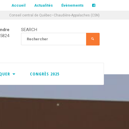
Accueil
Actualités
Évènements
Conseil central de Québec–Chaudière-Appalaches (CSN)
indre
SEARCH
CCQCA
-5824
Rechercher
RECHERCHER
:
À PROPOS
SERVICES
IQUER
CONGRÈS 2025
L’ÉQUIPE DU CCQCA
HISTORIQUE DU CCQCA
MISSION
LUTTES SYNDICALES