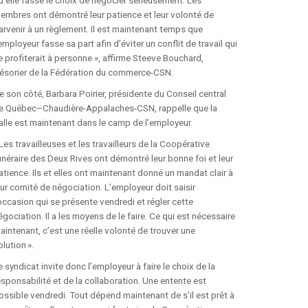
embres ont démontré leur patience et leur volonté de
arvenir à un règlement. Il est maintenant temps que
FOIRE AUX QUESTIONS
’employeur fasse sa part afin d’éviter un conflit de travail qui
(FAQ)
e profiterait à personne », affirme Steeve Bouchard,
résorier de la Fédération du commerce-CSN.
POURQUOI LA CSN?
e son côté, Barbara Poirier, présidente du Conseil central
e Québec–Chaudière-Appalaches-CSN, rappelle que la
CONGRÈS 2025
alle est maintenant dans le camp de l’employeur.
 Les travailleuses et les travailleurs de la Coopérative
unéraire des Deux Rives ont démontré leur bonne foi et leur
atience. Ils et elles ont maintenant donné un mandat clair à
eur comité de négociation. L’employeur doit saisir
’occasion qui se présente vendredi et régler cette
égociation. Il a les moyens de le faire. Ce qui est nécessaire
aintenant, c’est une réelle volonté de trouver une
olution ».
e syndicat invite donc l’employeur à faire le choix de la
esponsabilité et de la collaboration. Une entente est
ossible vendredi. Tout dépend maintenant de s’il est prêt à