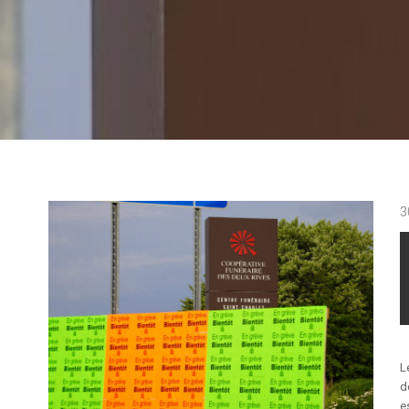
3
L
d
e