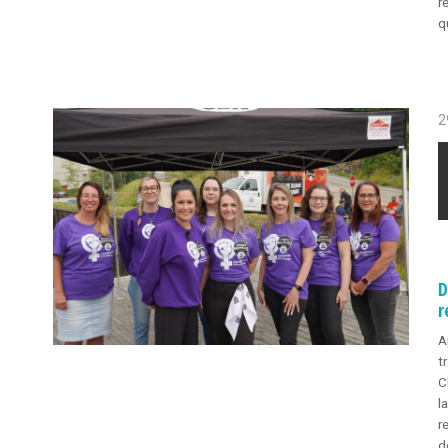
r
q
2
D
r
A
t
C
l
r
d