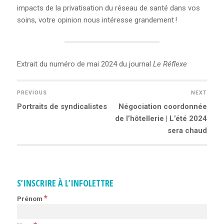
impacts de la privatisation du réseau de santé dans vos
soins, votre opinion nous intéresse grandement !
Extrait du numéro de mai 2024 du journal
Le Réflexe
PREVIOUS
NEXT
Previous
Portraits de syndicalistes
Next
Négociation coordonnée
NAVIGATION
post:
de l’hôtellerie | L’été 2024
post:
sera chaud
DE
L’ARTICLE
S’INSCRIRE À L’INFOLETTRE
*
Prénom