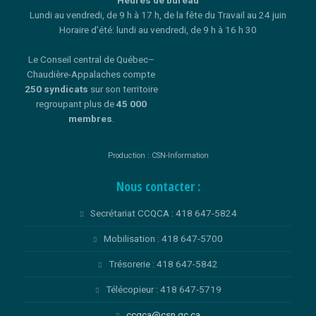
Heures de bureau
Lundi au vendredi, de 9 h à 17 h, de la fête du Travail au 24 juin
Horaire d'été: lundi au vendredi, de 9 h à 16 h 30
Le Conseil central de Québec–
Chaudière-Appalaches compte
250 syndicats
sur son territoire
regroupant plus de
45 000
membres
.
Production : CSN-Information
Nous contacter :
Secrétariat CCQCA : 418 647-5824
Mobilisation : 418 647-5700
Trésorerie : 418 647-5842
Télécopieur : 418 647-5719
ccqca@csn.qc.ca