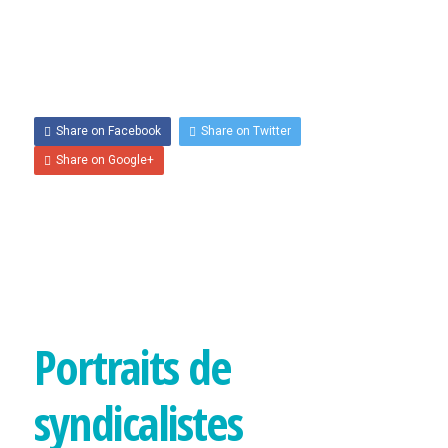
par
CCQCA
— on
3 mai 2024
.
Comments are closed.
NOUS CONTACTER
FORMATION
Share on Facebook
Share on Twitter
À PROPOS DE LA
Share on Google+
FORMATION
PROGRAMME DE
FORMATION
POLITIQUE DE
REMBOURSEMENT
Portraits de
CALENDRIER DE
syndicalistes
FORMATION