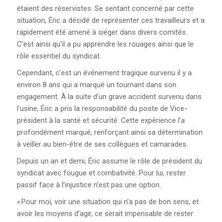
JOURNAL LE RÉFLEXE
étaient des réservistes. Se sentant concerné par cette
situation, Éric a décidé de représenter ces travailleurs et a
AFFICHES DU CCQCA
rapidement été amené à siéger dans divers comités.
C’est ainsi qu’il a pu apprendre les rouages ainsi que le
rôle essentiel du syndicat.
COMITÉ DE RELATIONS
INTERCULTURELLES ET
Cependant, c’est un événement tragique survenu il y a
RACISME SYSTÉMIQUE
environ 8 ans qui a marqué un tournant dans son
engagement. À la suite d’un grave accident survenu dans
DOCUMENTS DU
l’usine, Éric a pris la responsabilité du poste de Vice-
CENTENAIRE
président à la santé et sécurité. Cette expérience l’a
profondément marqué, renforçant ainsi sa détermination
SE SYNDIQUER
à veiller au bien-être de ses collègues et camarades.
Depuis un an et demi, Éric assume le rôle de président du
VOUS DÉSIREZ VOUS
syndicat avec fougue et combativité. Pour lui, rester
SYNDIQUER?
passif face à l’injustice n’est pas une option.
« Pour moi, voir une situation qui n’a pas de bon sens, et
UN SYNDICAT POUR SE
avoir les moyens d’agir, ce serait impensable de rester
FAIRE RESPECTER