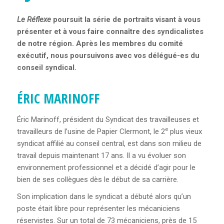
FORMULAIRE
D’INSCRIPTION
Le Réflexe
poursuit la série de portraits visant à vous
présenter et à vous faire connaître des syndicalistes
INSTANCES
de notre région. Après les membres du comité
exécutif, nous poursuivons avec vos délégué-es du
conseil syndical.
À PROPOS DES INSTANCES
ÉRIC MARINOFF
COMITÉ EXÉCUTIF
Éric Marinoff, président du Syndicat des travailleuses et
CONSEIL SYNDICAL
e
travailleurs de l’usine de Papier Clermont, le 2
plus vieux
syndicat affilié au conseil central, est dans son milieu de
ASSEMBLÉE GÉNÉRALE
travail depuis maintenant 17 ans. Il a vu évoluer son
environnement professionnel et a décidé d’agir pour le
POLITIQUE D’AIDE
bien de ses collègues dès le début de sa carrière.
Son implication dans le syndicat a débuté alors qu’un
PUBLICATIONS
poste était libre pour représenter les mécaniciens
réservistes. Sur un total de 73 mécaniciens, près de 15