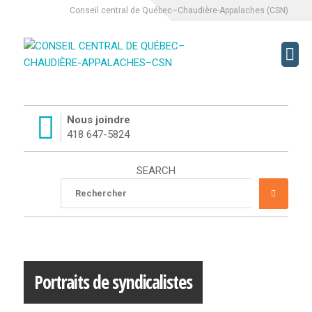
Conseil central de Québec–Chaudière-Appalaches (CSN)
CCQCA
Nous joindre
À PROPOS
418 647-5824
SERVICES
SEARCH
Rechercher
RECHE
L’ÉQUIPE DU CCQCA
:
HISTORIQUE DU CCQCA
MISSION
Portraits de syndicalistes
LUTTES SYNDICALES