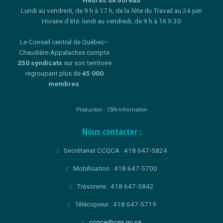
Heures de bureau
Lundi au vendredi, de 9 h à 17 h, de la fête du Travail au 24 juin
Horaire d'été: lundi au vendredi, de 9 h à 16 h 30
Le Conseil central de Québec–
Chaudière-Appalaches compte
250 syndicats
sur son territoire
regroupant plus de
45 000
membres
.
Production : CSN-Information
Nous contacter :
Secrétariat CCQCA : 418 647-5824
Mobilisation : 418 647-5700
Trésorerie : 418 647-5842
Télécopieur : 418 647-5719
ccqca@csn.qc.ca