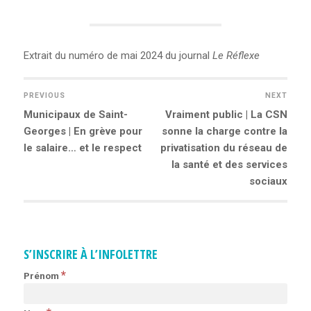
Extrait du numéro de mai 2024 du journal
Le Réflexe
PREVIOUS
NEXT
Previous
Municipaux de Saint-
Next
Vraiment public | La CSN
NAVIGATION
post:
Georges | En grève pour
sonne la charge contre la
post:
le salaire… et le respect
privatisation du réseau de
DE
la santé et des services
sociaux
L’ARTICLE
S’INSCRIRE À L’INFOLETTRE
*
Prénom