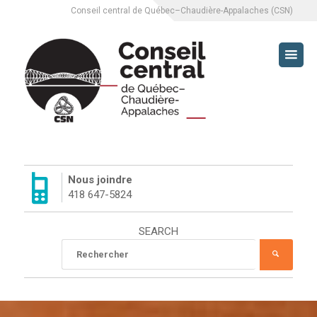
Conseil central de Québec–Chaudière-Appalaches (CSN)
CCQCA
À PROPOS
SERVICES
Nous joindre
418 647-5824
L’ÉQUIPE DU CCQCA
SEARCH
HISTORIQUE DU CCQCA
Rechercher
RECHE
:
MISSION
LUTTES SYNDICALES