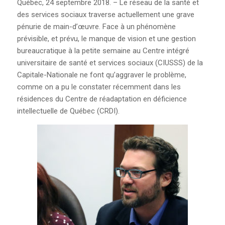
Québec, 24 septembre 2018. – Le réseau de la santé et
FORMULAIRE
D’INSCRIPTION
des services sociaux traverse actuellement une grave
pénurie de main-d’œuvre. Face à un phénomène
prévisible, et prévu, le manque de vision et une gestion
INSTANCES
bureaucratique à la petite semaine au Centre intégré
universitaire de santé et services sociaux (CIUSSS) de la
À PROPOS DES INSTANCES
Capitale-Nationale ne font qu’aggraver le problème,
comme on a pu le constater récemment dans les
COMITÉ EXÉCUTIF
résidences du Centre de réadaptation en déficience
intellectuelle de Québec (CRDI).
CONSEIL SYNDICAL
ASSEMBLÉE GÉNÉRALE
POLITIQUE D’AIDE
PUBLICATIONS