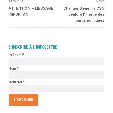
PREVIOUS
NEXT
Previous
ATTENTION – MESSAGE
Next
Chantier Davie : la CSN
NAVIGATION
post:
IMPORTANT
post:
déplore l’inertie des
partis politiques
DE
L’ARTICLE
S’INSCRIRE À L’INFOLETTRE
*
Prénom
*
Nom
*
Courriel