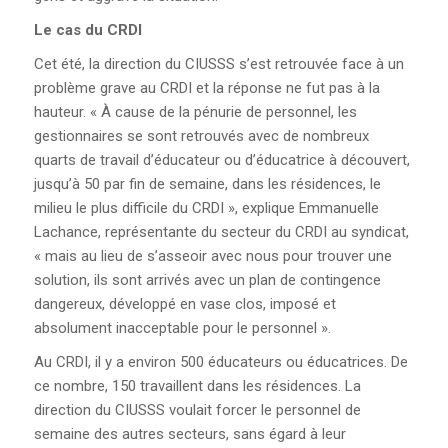
Le cas du CRDI
FOIRE AUX QUESTIONS
Cet été, la direction du CIUSSS s’est retrouvée face à un
(FAQ)
problème grave au CRDI et la réponse ne fut pas à la
hauteur. « À cause de la pénurie de personnel, les
POURQUOI LA CSN?
gestionnaires se sont retrouvés avec de nombreux
quarts de travail d’éducateur ou d’éducatrice à découvert,
CONGRÈS 2025
jusqu’à 50 par fin de semaine, dans les résidences, le
milieu le plus difficile du CRDI », explique Emmanuelle
Lachance, représentante du secteur du CRDI au syndicat,
« mais au lieu de s’asseoir avec nous pour trouver une
solution, ils sont arrivés avec un plan de contingence
dangereux, développé en vase clos, imposé et
absolument inacceptable pour le personnel ».
Au CRDI, il y a environ 500 éducateurs ou éducatrices. De
ce nombre, 150 travaillent dans les résidences. La
direction du CIUSSS voulait forcer le personnel de
semaine des autres secteurs, sans égard à leur