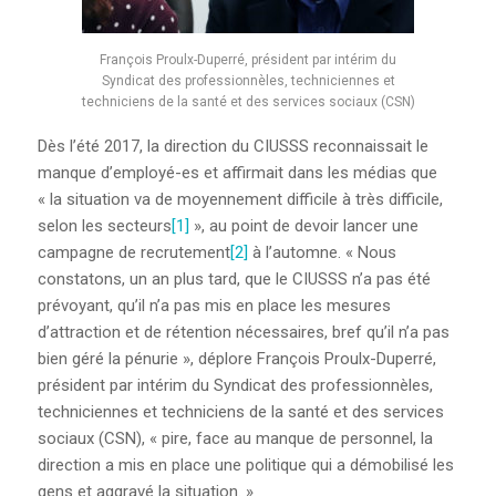
JOURNAL LE RÉFLEXE
François Proulx-Duperré, président par intérim du
AFFICHES DU CCQCA
Syndicat des professionnèles, techniciennes et
techniciens de la santé et des services sociaux (CSN)
COMITÉ DE RELATIONS
Dès l’été 2017, la direction du CIUSSS reconnaissait le
INTERCULTURELLES ET
manque d’employé-es et affirmait dans les médias que
RACISME SYSTÉMIQUE
« la situation va de moyennement difficile à très difficile,
selon les secteurs
[1]
», au point de devoir lancer une
DOCUMENTS DU
campagne de recrutement
[2]
à l’automne. « Nous
CENTENAIRE
constatons, un an plus tard, que le CIUSSS n’a pas été
prévoyant, qu’il n’a pas mis en place les mesures
SE SYNDIQUER
d’attraction et de rétention nécessaires, bref qu’il n’a pas
bien géré la pénurie », déplore François Proulx-Duperré,
VOUS DÉSIREZ VOUS
président par intérim du Syndicat des professionnèles,
SYNDIQUER?
techniciennes et techniciens de la santé et des services
sociaux (CSN), « pire, face au manque de personnel, la
UN SYNDICAT POUR SE
direction a mis en place une politique qui a démobilisé les
FAIRE RESPECTER
gens et aggravé la situation. »