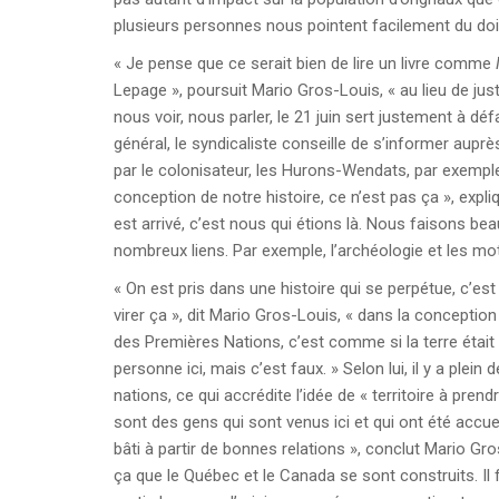
plusieurs personnes nous pointent facilement du doig
« Je pense que ce serait bien de lire un livre comme
Lepage », poursuit Mario Gros-Louis, « au lieu de ju
nous voir, nous parler, le 21 juin sert justement à déf
général, le syndicaliste conseille de s’informer aupr
par le colonisateur, les Hurons-Wendats, par exem
conception de notre histoire, ce n’est pas ça », exp
est arrivé, c’est nous qui étions là. Nous faisons be
nombreux liens. Par exemple, l’archéologie et les m
« On est pris dans une histoire qui se perpétue, c’est 
virer ça », dit Mario Gros-Louis, « dans la conception 
des Premières Nations, c’est comme si la terre était l
personne ici, mais c’est faux. » Selon lui, il y a ple
nations, ce qui accrédite l’idée de « territoire à pren
sont des gens qui sont venus ici et qui ont été accue
bâti à partir de bonnes relations », conclut Mario Gr
ça que le Québec et le Canada se sont construits. Il