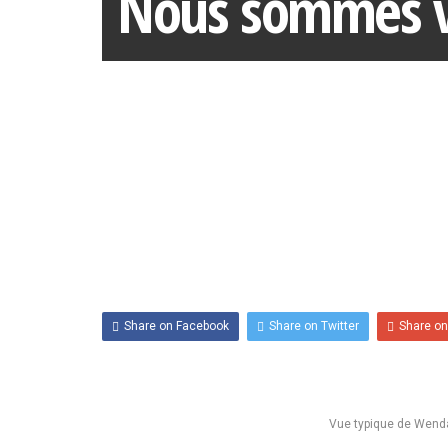
Nous sommes vo
par
CCQCA
— on
21 juin 2023
.
Comments are closed.
Share on Facebook
Share on Twitter
Share on
Vue typique de Wendak