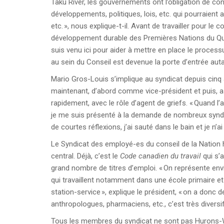
Taku River, les gouvernements ont l’obligation de co
développements, politiques, lois, etc. qui pourraient a
etc. », nous explique-t-il. Avant de travailler pour le 
développement durable des Premières Nations du Qué
suis venu ici pour aider à mettre en place le processus
au sein du Conseil est devenue la porte d’entrée au
Mario Gros-Louis s’implique au syndicat depuis cinq
maintenant, d’abord comme vice-président et puis, 
rapidement, avec le rôle d’agent de griefs. « Quand l’a
je me suis présenté à la demande de nombreux syndiqué
de courtes réflexions, j’ai sauté dans le bain et je n’a
Le Syndicat des employé-es du conseil de la Nation h
central. Déjà, c’est le
Code canadien du travail
qui s’a
grand nombre de titres d’emploi. « On représente en
qui travaillent notamment dans une école primaire e
station-service », explique le président, « on a donc
anthropologues, pharmaciens, etc., c’est très diversifi
Tous les membres du syndicat ne sont pas Hurons-We