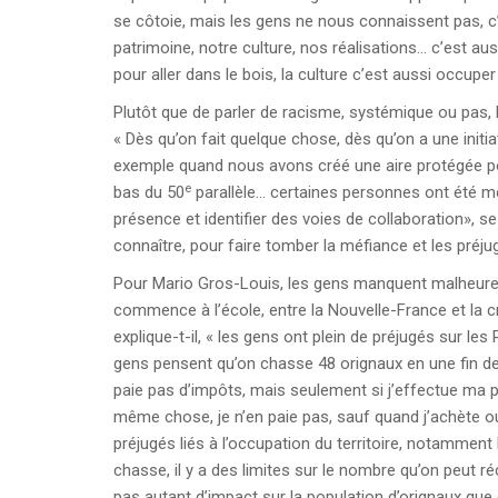
se côtoie, mais les gens ne nous connaissent pas, c
patrimoine, notre culture, nos réalisations… c’est a
pour aller dans le bois, la culture c’est aussi occuper l
Plutôt que de parler de racisme, systémique ou pas,
« Dès qu’on fait quelque chose, dès qu’on a une initia
exemple quand nous avons créé une aire protégée pour 
e
bas du 50
parallèle… certaines personnes ont été mé
présence et identifier des voies de collaboration», se 
connaître, pour faire tomber la méfiance et les préju
Pour Mario Gros-Louis, les gens manquent malheure
commence à l’école, entre la Nouvelle-France et la c
explique-t-il, « les gens ont plein de préjugés sur le
gens pensent qu’on chasse 48 orignaux en une fin de 
paie pas d’impôts, mais seulement si j’effectue ma pr
même chose, je n’en paie pas, sauf quand j’achète ou f
préjugés liés à l’occupation du territoire, notamment 
chasse, il y a des limites sur le nombre qu’on peut ré
pas autant d’impact sur la population d’orignaux qu