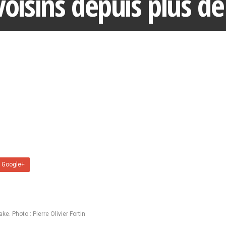
isins depuis plus de
 Google+
e. Photo : Pierre Olivier Fortin