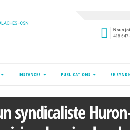
Nous jo
418 647
INSTANCES
PUBLICATIONS
SE SYND
Skip
to
content
un syndicaliste Huro