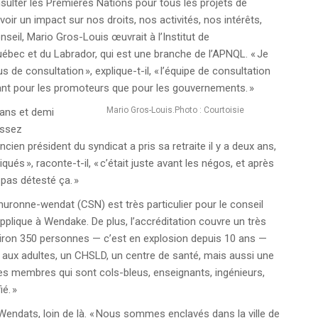
nsulter les Premières Nations pour tous les projets de
voir un impact sur nos droits, nos activités, nos intérêts,
conseil, Mario Gros-Louis œuvrait à l’Institut de
bec et du Labrador, qui est une branche de l’APNQL. « Je
 de consultation », explique-t-il, « l’équipe de consultation
tant pour les promoteurs que pour les gouvernements. »
Mario Gros-Louis.Photo : Courtoisie
 ans et demi
assez
ncien président du syndicat a pris sa retraite il y a deux ans,
s », raconte-t-il, « c’était juste avant les négos, et après
i pas détesté ça. »
uronne-wendat (CSN) est très particulier pour le conseil
pplique à Wendake. De plus, l’accréditation couvre un très
viron 350 personnes — c’est en explosion depuis 10 ans —
t aux adultes, un CHSLD, un centre de santé, mais aussi une
 des membres qui sont cols-bleus, enseignants, ingénieurs,
é. »
ndats, loin de là. « Nous sommes enclavés dans la ville de