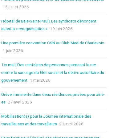
JOURNAL LE RÉFLEXE
15 juillet 2026
AFFICHES DU CCQCA
Hôpital de Baie-Saint-Paul | Les syndicats dénoncent
aussi la « réorganisation »
19 juin 2026
COMITÉ DE RELATIONS
INTERCULTURELLES ET
Une première convention CSN au Club Med de Charlevoix
RACISME SYSTÉMIQUE
1 juin 2026
1er mai | Des centaines de personnes prennent la rue
DOCUMENTS DU
CENTENAIRE
contre le saccage du filet social et la dérive autoritaire du
gouvernement
1 mai 2026
SE SYNDIQUER
Grève imminente dans deux résidences privées pour aîné-
es
27 avril 2026
VOUS DÉSIREZ VOUS
SYNDIQUER?
Mobilisation(s) pour la Journée internationale des
travailleuses et des travailleurs
21 avril 2026
UN SYNDICAT POUR SE
FAIRE RESPECTER
Faire front pour l’égalité des chances en enseignement