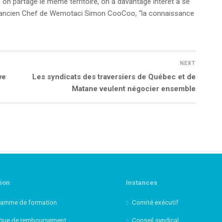
 on partage le même territoire, on a davantage intérêt à se
t l’ancien Chef de Wemotaci Simon CooCoo, “la connaissance
NEXT
ve
Next
Les syndicats des traversiers de Québec et de
post:
Matane veulent négocier ensemble
ion
Instances
ramme de formation
Comité exécutif
ique de remboursement
Conseil syndical