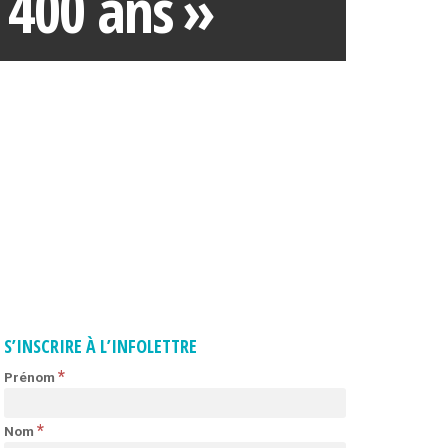
 400 ans »
NOUS CONTACTER
FORMATION
À PROPOS DE LA
FORMATION
PROGRAMME DE
FORMATION
POLITIQUE DE
REMBOURSEMENT
S’INSCRIRE À L’INFOLETTRE
*
Prénom
CALENDRIER DE
FORMATION
*
Nom