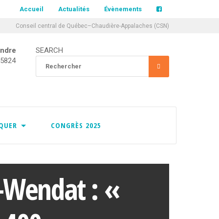
Accueil
Actualités
Évènements
Conseil central de Québec–Chaudière-Appalaches (CSN)
indre
SEARCH
CCQCA
-5824
Rechercher
RECHERCHER
:
À PROPOS
SERVICES
IQUER
CONGRÈS 2025
L’ÉQUIPE DU CCQCA
HISTORIQUE DU CCQCA
n-Wendat : «
MISSION
LUTTES SYNDICALES