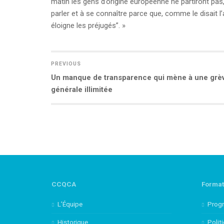
matin les gens d’origine européenne ne partiront pas,
parler et à se connaître parce que, comme le disai
éloigne les préjugés”. »
PREVIOUS
Previous
Un manque de transparence qui mène à une grè
NAVIGATION
post:
générale illimitée
DE
L’ARTICLE
CCQCA
Format
L’Équipe
Prog
Historique
Polit