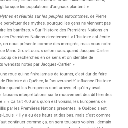
t lorsque les populations d’orignaux plantent. »
Mythes et réalités sur les peuples autochtones
, de Pierre
ste perpétuer des mythes, pourquoi les gens ne viennent pas
aire les barrières. » Sur l’histoire des Premières Nations en
ès des Premières Nations directement. « L’histoire est écrite
ple, on nous présente comme des immigrés, mais nous notre
lique Mario Gros-Louis, « selon nous, quand Jacques Cartier
aucoup de recherches en ce sens et on identifie de
ots wendats notés par Jacques-Cartier. »
une roue qui ne finira jamais de tourner, c’est dur de faire
de l’histoire du Québec, la “souveraineté” influence l’histoire
ibre quand les Européens sont arrivés et qu’il n’y avait
in de fausses interprétations sur le mouvement des différentes
dre ». « Ça fait 400 ans qu’on est voisins, les Européens ce
illis par les Premières Nations présentes, le Québec s’est
os-Louis, « il y a eu des hauts et des bas, mais c’est comme
 faut continuer comme ça, on sera toujours voisins : demain