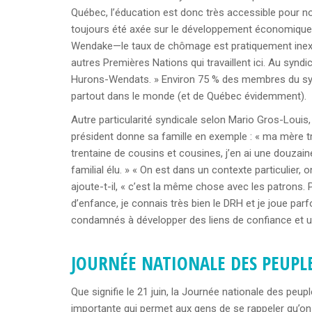
Québec, l’éducation est donc très accessible pour no
toujours été axée sur le développement économique et
Wendake—le taux de chômage est pratiquement inexi
autres Premières Nations qui travaillent ici. Au syndi
Hurons-Wendats. » Environ 75 % des membres du syn
partout dans le monde (et de Québec évidemment).
Autre particularité syndicale selon Mario Gros-Loui
président donne sa famille en exemple : « ma mère tra
trentaine de cousins et cousines, j’en ai une douzaine 
familial élu. » « On est dans un contexte particulier, 
ajoute-t-il, « c’est la même chose avec les patrons.
d’enfance, je connais très bien le DRH et je joue p
condamnés à développer des liens de confiance et u
JOURNÉE NATIONALE DES
PEUPL
Que signifie le 21 juin, la Journée nationale des peup
importante qui permet aux gens de se rappeler qu’on 