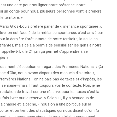
’est une date pour souligner notre présence, notre
ussi un congé pour nous, plusieurs personnes vont le prendre
e territoire. »
 Mario Gros-Louis préfère parler de « méfiance spontanée ».
tive, on est face à de la méfiance spontanée, c’est arrivé par
la dernière forêt intacte de notre territoire, la seule en
fiantes, mais cela a permis de sensibiliser les gens à notre
rappelle-t-il, « le 21 juin ça permet d’apprendre à se
gés. »
usement d’éducation en regard des Premières Nations. « Ça
rise d’Oka, nous avons disparu des manuels d’histoire »,
s Premières Nations –on ne paie pas de taxes et d’impôts, les
semaine—mais il faut toujours voir le contexte. Non, je ne
estation de travail sur une réserve, pour les taxes c’est la
ais livrer sur la réserve. » Selon lui, il y a beaucoup de
la chasse et la pêche, « nous on a une politique sur la
colter et on tient des statistiques qui nous disent qu’on n’a
e certaines personnes aiment le croire. Malheureusement,