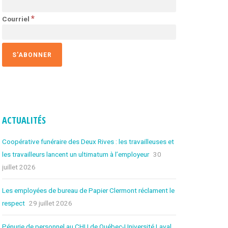
FORMULAIRE
D’INSCRIPTION
*
Courriel
INSTANCES
À PROPOS DES INSTANCES
COMITÉ EXÉCUTIF
ACTUALITÉS
CONSEIL SYNDICAL
Coopérative funéraire des Deux Rives : les travailleuses et
ASSEMBLÉE GÉNÉRALE
les travailleurs lancent un ultimatum à l’employeur
30
juillet 2026
POLITIQUE D’AIDE
Les employées de bureau de Papier Clermont réclament le
respect
29 juillet 2026
PUBLICATIONS
Pénurie de personnel au CHU de Québec-Université Laval