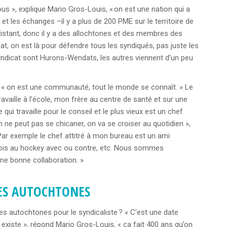
us », explique Mario Gros-Louis, « on est une nation qui a
 les échanges –il y a plus de 200 PME sur le territoire de
stant, donc il y a des allochtones et des membres des
cat, on est là pour défendre tous les syndiqués, pas juste les
dicat sont Hurons-Wendats, les autres viennent d’un peu
s, « on est une communauté, tout le monde se connaît. » Le
vaille à l’école, mon frère au centre de santé et sur une
qui travaille pour le conseil et le plus vieux est un chef
on ne peut pas se chicaner, on va se croiser au quotidien »,
 Par exemple le chef attitré à mon bureau est un ami
arfois au hockey avec ou contre, etc. Nous sommes
ne bonne collaboration. »
ES AUTOCHTONES
les autochtones pour le syndicaliste ? « C’est une date
existe », répond Mario Gros-Louis, « ça fait 400 ans qu’on