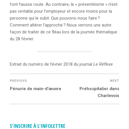
font fausse route. Au contraire, le « présentéisme » n’est
pas rentable pour l’employeur et encore moins pour la
personne qui le subit. Que pouvons-nous faire ?
Comment altérer l’approche ? Nous verrons une autre
façon de traiter de ce fléau lors de la journée thématique
du 28 février.
Extrait du numéro de février 2018 du journal
Le Réflexe
PREVIOUS
NEXT
Previous
Pénurie de main-d’œuvre
Next
Préhospitalier dans
NAVIGATION
post:
post:
Charlevoix
DE
L’ARTICLE
S’INSCRIRE À L’INFOLETTRE