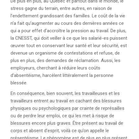
De plus en plus, au Québec et partout dans le monde, le
FORMULAIRE
stress gagne du terrain, entre autres, en raison de
D’INSCRIPTION
l’endettement grandissant des familles. Le coût de la vie
n’a fait qu’augmenter au cours des dernières années ce
INSTANCES
qui a pour effet d’accroître la pression au travail. De plus,
la CNESST, qui doit veiller à ce que les salarié-es puissent
À PROPOS DES INSTANCES
œuvrer tout en conservant leur santé et leur sécurité, est
devenue un organisme de contestations et refuse, de
COMITÉ EXÉCUTIF
plus en plus, des demandes de réclamation. Aussi, les
employeurs, cherchant à réduire leurs coûts
CONSEIL SYNDICAL
d’absentéisme, harcèlent littéralement la personne
blessée.
ASSEMBLÉE GÉNÉRALE
En conséquence, bien souvent, les travailleuses et les
travailleurs entrent au travail en cachant des blessures
POLITIQUE D’AIDE
physiques ou psychologiques par crainte de représailles
ou de perdre leur emploi, ce qui les met à risque de
blessures encore plus graves. Être présent au travail de
PUBLICATIONS
corps et absent d’esprit, voilà ce qu’on appelle le
présentéisme. Le phénomène est de plus en plus présent