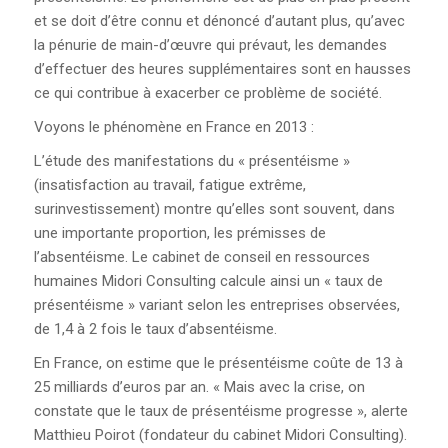
JOURNAL LE RÉFLEXE
et se doit d’être connu et dénoncé d’autant plus, qu’avec
la pénurie de main-d’œuvre qui prévaut, les demandes
AFFICHES DU CCQCA
d’effectuer des heures supplémentaires sont en hausses
ce qui contribue à exacerber ce problème de société.
COMITÉ DE RELATIONS
Voyons le phénomène en France en 2013 :
INTERCULTURELLES ET
RACISME SYSTÉMIQUE
L’étude des manifestations du « présentéisme »
(insatisfaction au travail, fatigue extrême,
surinvestissement) montre qu’elles sont souvent, dans
DOCUMENTS DU
CENTENAIRE
une importante proportion, les prémisses de
l’absentéisme. Le cabinet de conseil en ressources
humaines Midori Consulting calcule ainsi un « taux de
SE SYNDIQUER
présentéisme » variant selon les entreprises observées,
de 1,4 à 2 fois le taux d’absentéisme.
VOUS DÉSIREZ VOUS
SYNDIQUER?
En France, on estime que le présentéisme coûte de 13 à
25 milliards d’euros par an. « Mais avec la crise, on
constate que le taux de présentéisme progresse », alerte
UN SYNDICAT POUR SE
Matthieu Poirot (fondateur du cabinet Midori Consulting).
FAIRE RESPECTER