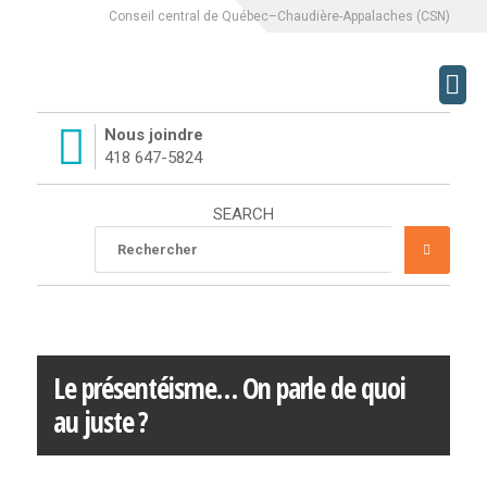
Conseil central de Québec–Chaudière-Appalaches (CSN)
CCQCA
Nous joindre
418 647-5824
À PROPOS
SEARCH
Rechercher
SERVICES
RECHE
:
L’ÉQUIPE DU CCQCA
HISTORIQUE DU CCQCA
Le présentéisme… On parle de quoi
au juste ?
MISSION
LUTTES SYNDICALES
par
CCQCA
— on
6 février 2018
.
Comments are closed.