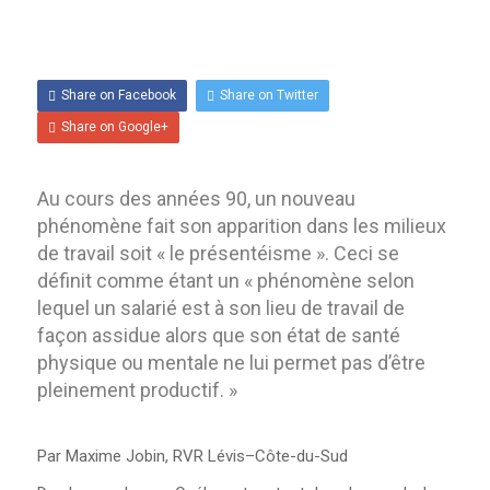
NOUS CONTACTER
Share on Facebook
Share on Twitter
FORMATION
Share on Google+
À PROPOS DE LA
FORMATION
Au cours des années 90, un nouveau
phénomène fait son apparition dans les milieux
PROGRAMME DE
de travail soit « le présentéisme ». Ceci se
FORMATION
définit comme étant un « phénomène selon
lequel un salarié est à son lieu de travail de
POLITIQUE DE
façon assidue alors que son état de santé
REMBOURSEMENT
physique ou mentale ne lui permet pas d’être
pleinement productif. »
CALENDRIER DE
FORMATION
Par Maxime Jobin, RVR Lévis–Côte-du-Sud