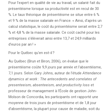
Pour l’expert en qualité de vie au travail, un salarié fait du
présentéisme lorsque sa productivité est en recul de 30
FOIRE AUX QUESTIONS
%. Le taux théorique de présentéisme se situe entre 6 %
(FAQ)
et 9 % de la masse salariale en France. « Ainsi, d’après un
calcul statistique, le coût du présentéisme serait entre 2,7
POURQUOI LA CSN?
% et 4,8 % de la masse salariale. Ce coût caché pour les
entreprises s’élèverait ainsi entre 13,7 et 24,9 milliards
CONGRÈS 2025
d’euros par an ! »
Pour le Québec qu’en est-il ?
Au Québec (Brun et Biron, 2006), on évalue que le
présentéisme coûte 9,9 jours par année et l’absentéisme,
7,1 jours. Selon Gary Johns, auteur de l’étude
Attendance
dynamics at work : The antecedents and correlates of
presenteeism, absenteeism, and productivity loss
et
professeur de management à l’École de gestion John-
Molson de Concordia, les participants ont rapporté une
moyenne de trois jours de présentéisme et de 1,8 jour
d’absentéisme, la plupart pour cause de maladie, soit du