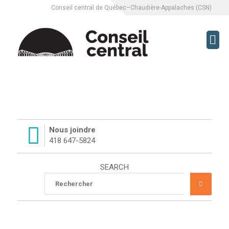
Conseil central de Québec–Chaudière-Appalaches (CSN)
CCQCA
À PROPOS
SERVICES
Nous joindre
418 647-5824
L’ÉQUIPE DU CCQCA
SEARCH
HISTORIQUE DU CCQCA
Rechercher
RECHE
:
MISSION
LUTTES SYNDICALES