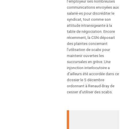
l’employeur ses nombreuses
communications envoyées aux
FOIRE AUX QUESTIONS
salarié-es pour discréditer le
(FAQ)
syndicat, tout comme son
attitude intransigeante à la
table de négociation. Encore
POURQUOI LA CSN?
récemment, la CSN déposait
des plaintes concernant
CONGRÈS 2025
l’utilisation de
scabs
pour
maintenir ouvertes les
succursales en grève. Une
injonction interlocutoire a
d’ailleurs été accordée dans ce
dossier le 5 décembre
ordonnant à Renaud-Bray de
cesser d’utiliser des scabs.