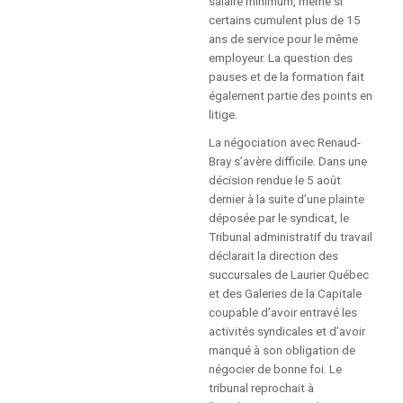
salaire minimum, même si
JOURNAL LE RÉFLEXE
certains cumulent plus de 15
ans de service pour le même
AFFICHES DU CCQCA
employeur. La question des
pauses et de la formation fait
également partie des points en
COMITÉ DE RELATIONS
litige.
INTERCULTURELLES ET
RACISME SYSTÉMIQUE
La négociation avec Renaud-
Bray s’avère difficile. Dans une
décision rendue le 5 août
DOCUMENTS DU
dernier à la suite d’une plainte
CENTENAIRE
déposée par le syndicat, le
Tribunal administratif du travail
déclarait la direction des
SE SYNDIQUER
succursales de Laurier Québec
et des Galeries de la Capitale
VOUS DÉSIREZ VOUS
coupable d’avoir entravé les
SYNDIQUER?
activités syndicales et d’avoir
manqué à son obligation de
négocier de bonne foi. Le
UN SYNDICAT POUR SE
tribunal reprochait à
FAIRE RESPECTER