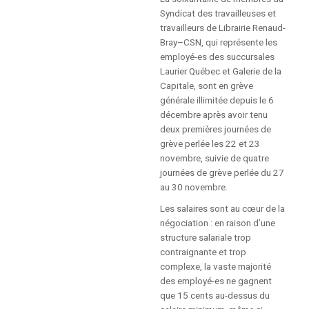
FORMULAIRE
Syndicat des travailleuses et
D’INSCRIPTION
travailleurs de Librairie Renaud-
Bray–CSN, qui représente les
INSTANCES
employé-es des succursales
Laurier Québec et Galerie de la
Capitale, sont en grève
À PROPOS DES INSTANCES
générale illimitée depuis le 6
décembre après avoir tenu
deux premières journées de
COMITÉ EXÉCUTIF
grève perlée les 22 et 23
novembre, suivie de quatre
CONSEIL SYNDICAL
journées de grève perlée du 27
au 30 novembre.
ASSEMBLÉE GÉNÉRALE
Les salaires sont au cœur de la
négociation : en raison d’une
structure salariale trop
POLITIQUE D’AIDE
contraignante et trop
complexe, la vaste majorité
PUBLICATIONS
des employé-es ne gagnent
que 15 cents au-dessus du