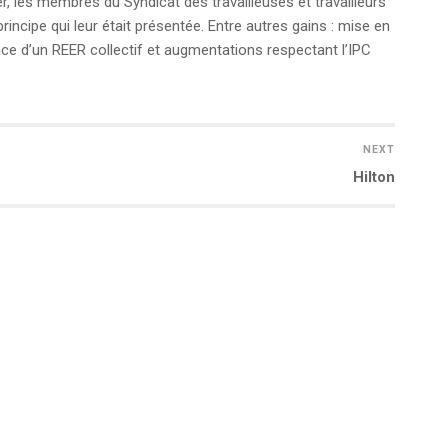
, les membres du Syndicat des travailleuses et travailleurs
incipe qui leur était présentée. Entre autres gains : mise en
ace d’un REER collectif et augmentations respectant l’IPC
NEXT
Next
Hilton
post: