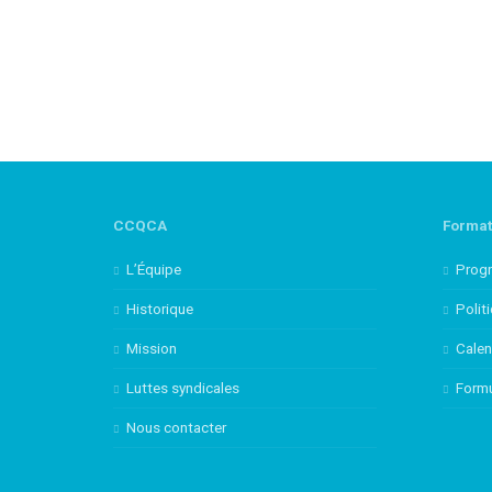
CCQCA
Format
L’Équipe
Prog
Historique
Polit
Mission
Calen
Luttes syndicales
Formu
Nous contacter