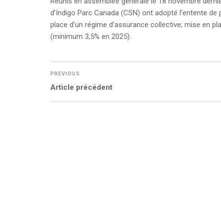
Réunis en assemblée générale le 18 novembre dernier
d’Indigo Parc Canada (CSN) ont adopté l’entente de pr
place d’un régime d’assurance collective; mise en pl
(minimum 3,5% en 2025).
PREVIOUS
Previous
Article précédent
NAVIGATION
post:
DE
L’ARTICLE