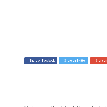
par
CCQCA
— on
18 novembre 2024
.
Comments are closed.
Share on Facebook
Share on Twitter
Share on