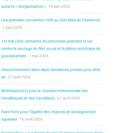
JOURNAL LE RÉFLEXE
aussi la « réorganisation »
19 juin 2026
AFFICHES DU CCQCA
Une première convention CSN au Club Med de Charlevoix
1 juin 2026
COMITÉ DE RELATIONS
INTERCULTURELLES ET
1er mai | Des centaines de personnes prennent la rue
RACISME SYSTÉMIQUE
contre le saccage du filet social et la dérive autoritaire du
gouvernement
1 mai 2026
DOCUMENTS DU
CENTENAIRE
Grève imminente dans deux résidences privées pour aîné-
es
27 avril 2026
SE SYNDIQUER
Mobilisation(s) pour la Journée internationale des
travailleuses et des travailleurs
21 avril 2026
VOUS DÉSIREZ VOUS
SYNDIQUER?
Faire front pour l’égalité des chances en enseignement
supérieur
16 avril 2026
UN SYNDICAT POUR SE
FAIRE RESPECTER
Paramédics La surcharge de travail encore en hausse dans