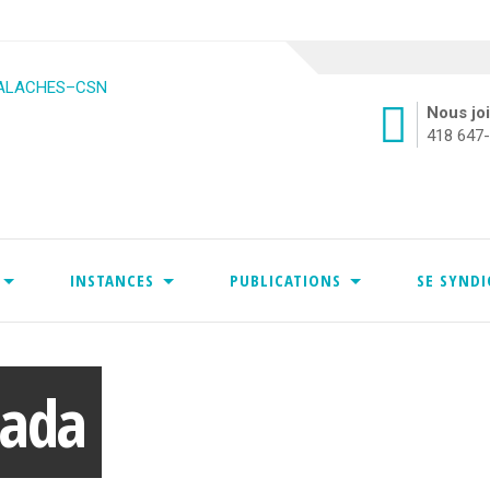
Nous jo
418 647
INSTANCES
PUBLICATIONS
SE SYND
Skip
to
content
nada