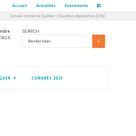
Accueil
Actualités
Évènements
Conseil central de Québec–Chaudière-Appalaches (CSN)
indre
SEARCH
CCQCA
-5824
Rechercher
RECHERCHER
:
À PROPOS
SERVICES
IQUER
CONGRÈS 2025
L’ÉQUIPE DU CCQCA
HISTORIQUE DU CCQCA
MISSION
LUTTES SYNDICALES