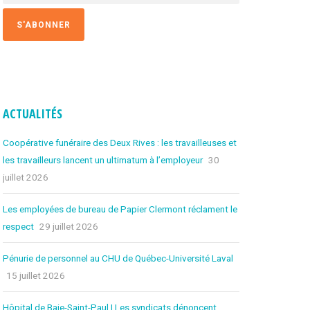
FORMULAIRE
D’INSCRIPTION
INSTANCES
À PROPOS DES INSTANCES
ACTUALITÉS
COMITÉ EXÉCUTIF
Coopérative funéraire des Deux Rives : les travailleuses et
les travailleurs lancent un ultimatum à l’employeur
30
CONSEIL SYNDICAL
juillet 2026
ASSEMBLÉE GÉNÉRALE
Les employées de bureau de Papier Clermont réclament le
respect
29 juillet 2026
POLITIQUE D’AIDE
Pénurie de personnel au CHU de Québec-Université Laval
15 juillet 2026
PUBLICATIONS
Hôpital de Baie-Saint-Paul | Les syndicats dénoncent