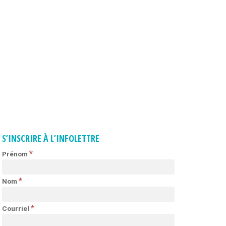
NOUS CONTACTER
FORMATION
À PROPOS DE LA
FORMATION
PROGRAMME DE
FORMATION
S’INSCRIRE À L’INFOLETTRE
POLITIQUE DE
*
Prénom
REMBOURSEMENT
*
Nom
CALENDRIER DE
FORMATION
*
Courriel