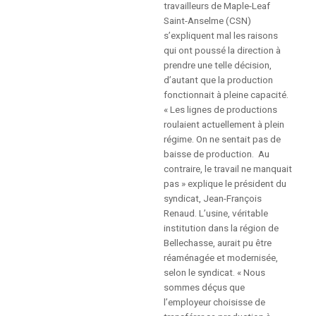
JOURNAL LE RÉFLEXE
travailleurs de Maple-Leaf
Saint-Anselme (CSN)
s’expliquent mal les raisons
AFFICHES DU CCQCA
qui ont poussé la direction à
prendre une telle décision,
COMITÉ DE RELATIONS
d’autant que la production
fonctionnait à pleine capacité.
INTERCULTURELLES ET
« Les lignes de productions
RACISME SYSTÉMIQUE
roulaient actuellement à plein
régime. On ne sentait pas de
DOCUMENTS DU
baisse de production. Au
CENTENAIRE
contraire, le travail ne manquait
pas » explique le président du
syndicat, Jean-François
SE SYNDIQUER
Renaud. L’usine, véritable
institution dans la région de
VOUS DÉSIREZ VOUS
Bellechasse, aurait pu être
SYNDIQUER?
réaménagée et modernisée,
selon le syndicat. « Nous
sommes déçus que
UN SYNDICAT POUR SE
l’employeur choisisse de
FAIRE RESPECTER