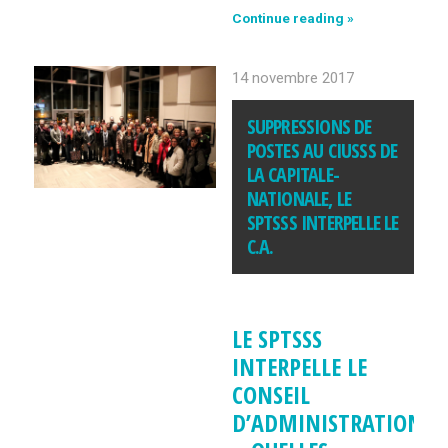
Continue reading »
Chantiers
Davie:
il
14 novembre 2017
est
minuit
SUPPRESSIONS DE
moins
une
POSTES AU CIUSSS DE
M.
LA CAPITALE-
Trudeau !
NATIONALE, LE
SPTSSS INTERPELLE LE
C.A.
LE SPTSSS
INTERPELLE LE
CONSEIL
D’ADMINISTRATION :