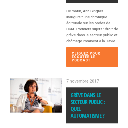
le
SPTSSS
Ce matin, Ann Gingras
interpelle
inaugurait une chronique
le
éditoriale sur les ondes de
c.a.
CKIA. Premiers sujets : droit de
grève dans le secteur public et
chômage imminent à la Davie.
CLIQUEZ POUR
ÉCOUTER LE
PODCAST
7 novembre 2017
GRÈVE DANS LE
SECTEUR PUBLIC :
QUEL
AUTOMATISME ?