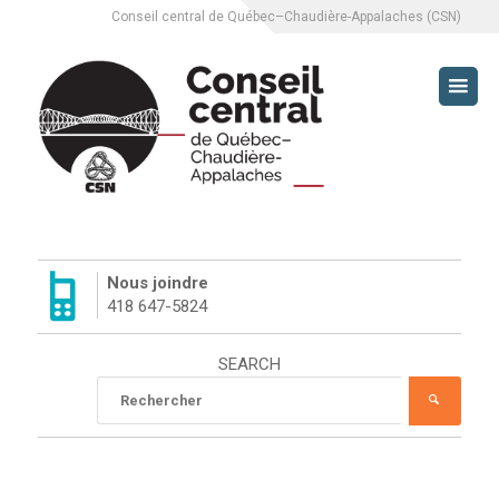
Conseil central de Québec–Chaudière-Appalaches (CSN)
CCQCA
À PROPOS
SERVICES
Nous joindre
418 647-5824
L’ÉQUIPE DU CCQCA
SEARCH
HISTORIQUE DU CCQCA
Rechercher
RECHE
:
MISSION
LUTTES SYNDICALES