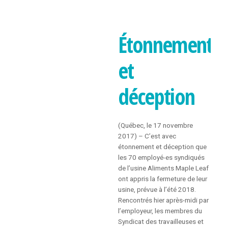
FORMULAIRE
D’INSCRIPTION
Étonnement
INSTANCES
et
À PROPOS DES INSTANCES
déception
COMITÉ EXÉCUTIF
CONSEIL SYNDICAL
(Québec, le 17 novembre
2017) – C’est avec
étonnement et déception que
ASSEMBLÉE GÉNÉRALE
les 70 employé-es syndiqués
de l’usine Aliments Maple Leaf
POLITIQUE D’AIDE
ont appris la fermeture de leur
usine, prévue à l’été 2018.
Rencontrés hier après-midi par
PUBLICATIONS
l’employeur, les membres du
Syndicat des travailleuses et