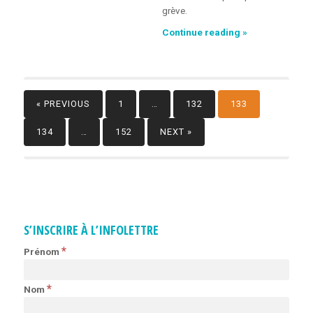
grève.
Continue reading »
Grève
dans
le
secteur
public :
« PREVIOUS
1
…
132
133
quel
automatisme ?
NAVIGATION
134
…
152
NEXT »
DES
ARTICLES
S’INSCRIRE À L’INFOLETTRE
*
Prénom
*
Nom