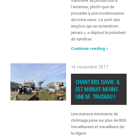
transférer sa production à
l’extérieur, plutôt que de
FOIRE AUX QUESTIONS
procéder à une modernisation
(FAQ)
de notre usine. Ce sont des
emplois qui ne reviendront
jamais », a déploré le président
POURQUOI LA CSN?
du syndicat.
Continue reading »
Fermeture
CONGRÈS 2025
d’Aliments
Maple
16 novembre 2017
Leaf
de
CHANTIERS DAVIE: IL
Saint-
Anselme
EST MINUIT MOINS
UNE M. TRUDEAU !
Une menace imminente de
chômage pèse sur plus de 800
travailleuses et travailleurs de
la région.