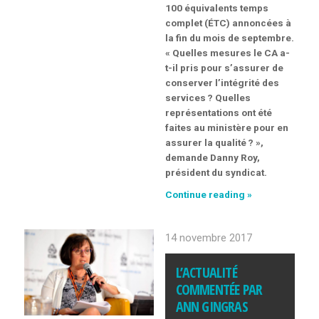
100 équivalents temps
complet (ÉTC) annoncées à
la fin du mois de septembre.
« Quelles mesures le CA a-
t-il pris pour s’assurer de
conserver l’intégrité des
services ? Quelles
représentations ont été
faites au ministère pour en
assurer la qualité ? »,
demande Danny Roy,
président du syndicat.
Continue reading »
Suppressions
de
postes
14 novembre 2017
au
CIUSSS
L’ACTUALITÉ
de
la
COMMENTÉE PAR
Capitale-
ANN GINGRAS
Nationale,