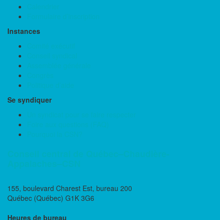
Calendrier
Formulaire d’inscription
Instances
Comité exécutif
Conseil syndical
Assemblée générale
Congrès
Politique d’aide
Se syndiquer
Un syndicat pour se faire respecter
Foire aux questions (FAQ)
Pourquoi la CSN?
Conseil central de Québec–Chaudière-
Appalaches–CSN
155, boulevard Charest Est, bureau 200
Québec (Québec) G1K 3G6
Heures de bureau