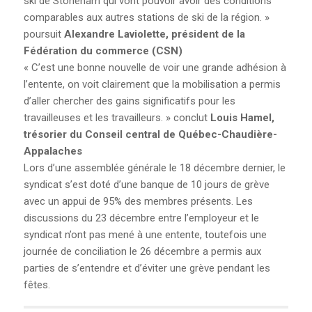
ski de Stoneham qui vont pouvoir avoir des conditions
comparables aux autres stations de ski de la région. »
FOIRE AUX QUESTIONS
poursuit
Alexandre Laviolette, président de la
(FAQ)
Fédération du commerce (CSN)
« C’est une bonne nouvelle de voir une grande adhésion à
POURQUOI LA CSN?
l’entente, on voit clairement que la mobilisation a permis
d’aller chercher des gains significatifs pour les
travailleuses et les travailleurs. » conclut
Louis Hamel,
CONGRÈS 2025
trésorier du Conseil central de Québec-Chaudière-
Appalaches
Lors d’une assemblée générale le 18 décembre dernier, le
syndicat s’est doté d’une banque de 10 jours de grève
avec un appui de 95% des membres présents. Les
discussions du 23 décembre entre l’employeur et le
syndicat n’ont pas mené à une entente, toutefois une
journée de conciliation le 26 décembre a permis aux
parties de s’entendre et d’éviter une grève pendant les
fêtes.