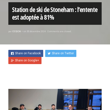
Station de ski de Stoneham : l’entente
NOUS CONTACTER
est adoptée à 81%
FORMATION
par
CCQCA
— on
30 décembre 2024
.
Comments are closed.
À PROPOS DE LA
FORMATION
Share on Facebook
Share on Twitter
PROGRAMME DE
Share on Google+
FORMATION
POLITIQUE DE
REMBOURSEMENT
CALENDRIER DE
FORMATION