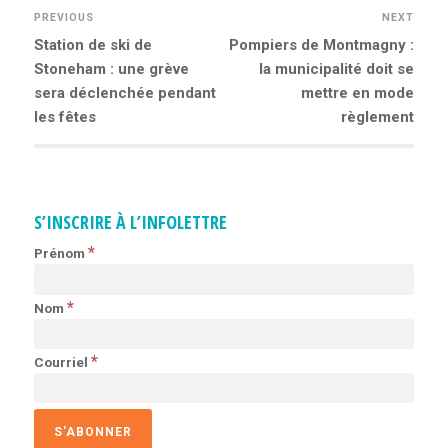
PREVIOUS
NEXT
Previous
Station de ski de
Next
Pompiers de Montmagny :
NAVIGATION
post:
Stoneham : une grève
post:
la municipalité doit se
sera déclenchée pendant
mettre en mode
DE
les fêtes
règlement
L’ARTICLE
S’INSCRIRE À L’INFOLETTRE
*
Prénom
*
Nom
*
Courriel