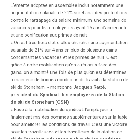
JOURNAL LE RÉFLEXE
L’entente adoptée en assemblée inclut notamment une
augmentation salariale de 21% sur 4 ans, des protections
AFFICHES DU CCQCA
contre le rattrapage du salaire minimum, une semaine de
vacances pour les employé-es ayant 15 ans d’ancienneté
et une bonification aux primes de nuit.
COMITÉ DE RELATIONS
INTERCULTURELLES ET
« On est très fiers d’être allés chercher une augmentation
RACISME SYSTÉMIQUE
salariale de 21% sur 4 ans en plus de plusieurs gains
concernant les vacances et les primes de nuit. C’est
grâce à notre mobilisation qu’on a réussi à faire des
DOCUMENTS DU
gains, on a montré une fois de plus qu’on est déterminés
CENTENAIRE
à maintenir de bonnes conditions de travail à la station de
ski de Stoneham. » mentionne
Jacques Ratté,
SE SYNDIQUER
président du Syndicat des employé-es de la Station
de ski de Stoneham (CSN)
VOUS DÉSIREZ VOUS
« Face à la mobilisation du syndicat, l’employeur a
SYNDIQUER?
finalement mis des sommes supplémentaires sur la table
pour améliorer les conditions de travail. C’est une victoire
UN SYNDICAT POUR SE
pour les travailleuses et les travailleurs de la station de
FAIRE RESPECTER