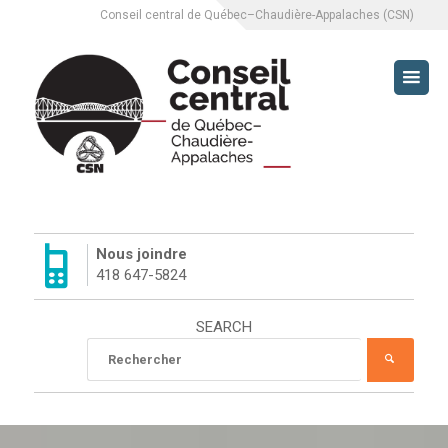
Conseil central de Québec–Chaudière-Appalaches (CSN)
CCQCA
À PROPOS
SERVICES
Nous joindre
418 647-5824
L’ÉQUIPE DU CCQCA
SEARCH
HISTORIQUE DU CCQCA
Rechercher
RECHE
:
MISSION
LUTTES SYNDICALES