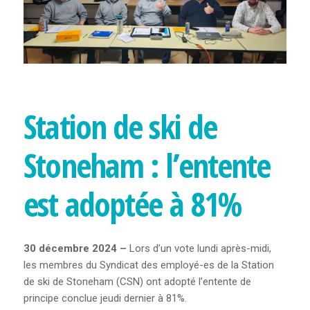
FORMULAIRE
D’INSCRIPTION
INSTANCES
À PROPOS DES INSTANCES
Station de ski de
COMITÉ EXÉCUTIF
Stoneham : l’entente
CONSEIL SYNDICAL
est adoptée à 81%
ASSEMBLÉE GÉNÉRALE
POLITIQUE D’AIDE
30 décembre 2024 –
Lors d’un vote lundi après-midi,
les membres du Syndicat des employé-es de la Station
PUBLICATIONS
de ski de Stoneham (CSN) ont adopté l’entente de
principe conclue jeudi dernier à 81%.