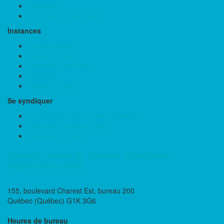
Calendrier
Formulaire d’inscription
Instances
Comité exécutif
Conseil syndical
Assemblée générale
Congrès
Politique d’aide
Se syndiquer
Un syndicat pour se faire respecter
Foire aux questions (FAQ)
Pourquoi la CSN?
Conseil central de Québec–Chaudière-
Appalaches–CSN
155, boulevard Charest Est, bureau 200
Québec (Québec) G1K 3G6
Heures de bureau